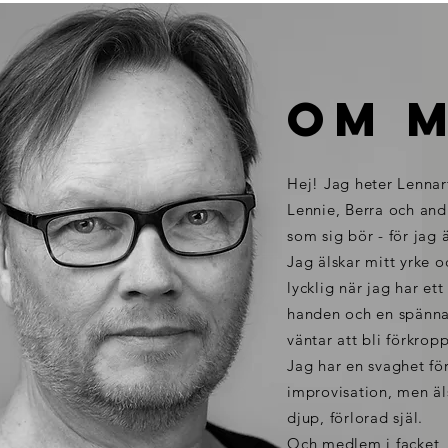
om m
Hej! Jag heter Lennar
Lennie, Berra och an
som sig bör - för jag 
Jag
älskar
mitt yrke oc
lycklig när jag har ett
handen och en spänna
väntar att bli förkrop
Jag har en svaghet fö
improvisation, men äls
djup, förlorad själ
.
Och medlem i
facket
,