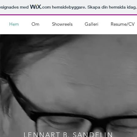
esignades med
.com
hemsidebyggare. Skapa din hemsida idag.
Hem
Om
Showreels
Galleri
Resume/CV
LENNART
B
.
SANDELIN