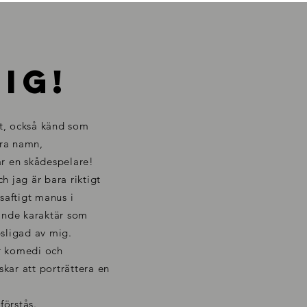
ig!
t, också känd som
dra namn,
är en skådespelare!
h jag är bara riktigt
 saftigt manus i
nde karaktär som
psligad av mig.
r
komedi
och
kar att porträttera en
 förstås.