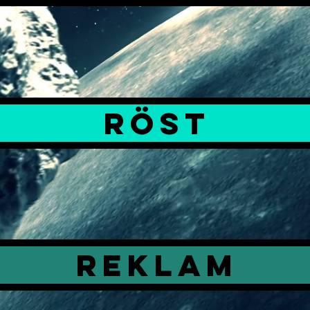
röst
reklam